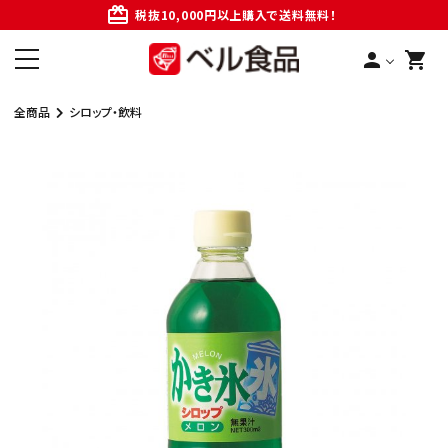
card_giftcard
税抜10,000円以上購入で送料無料！
person
shopping_cart
全商品
シロップ・飲料