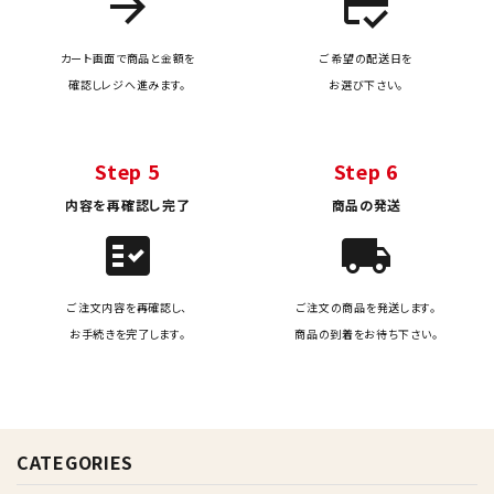
arrow_forward
credit_score
カート画面で商品と金額を
ご希望の配送日を
確認しレジへ進みます。
お選び下さい。
Step 5
Step 6
内容を再確認し完了
商品の発送
fact_check
local_shipping
ご注文内容を再確認し、
ご注文の商品を発送します。
お手続きを完了します。
商品の到着をお待ち下さい。
CATEGORIES