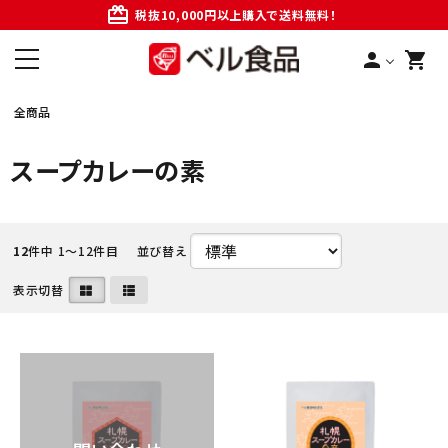
card_giftcard
税抜10,000円以上購入で送料無料！
person
shopping_cart
全商品
スープカレーの素
12
件中 1〜12件目
並び替え
表示切替