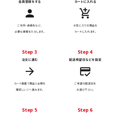
会員登録をする
カートに入れる
person
add_shopping_cart
ご住所・連絡先など、
お気に入りの商品を
必要な情報を入力します。
カートに入れます。
Step 3
Step 4
注文に進む
配送希望日などを設定
arrow_forward
credit_score
カート画面で商品と金額を
ご希望の配送日を
確認しレジへ進みます。
お選び下さい。
Step 5
Step 6