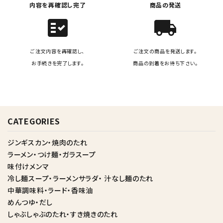
内容を再確認し完了
商品の発送
fact_check
local_shipping
ご注文内容を再確認し、
ご注文の商品を発送します。
お手続きを完了します。
商品の到着をお待ち下さい。
CATEGORIES
ジンギスカン・焼肉のたれ
ラーメン・つけ麺・ガラスープ
味付けメンマ
冷し麺スープ・ラーメンサラダ・ 汁なし麺のたれ
中華調味料・ラード・香味油
めんつゆ・だし
しゃぶしゃぶのたれ・すき焼きのたれ