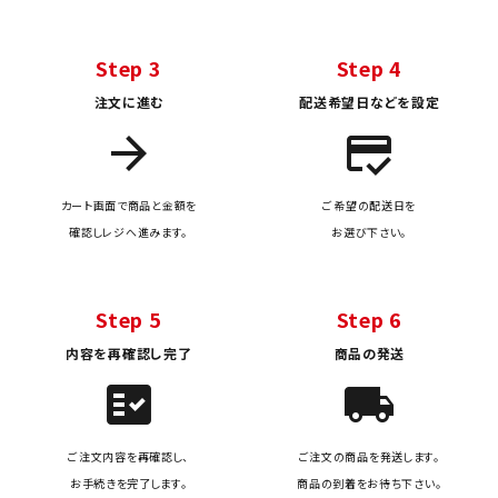
Step 3
Step 4
注文に進む
配送希望日などを設定
arrow_forward
credit_score
カート画面で商品と金額を
ご希望の配送日を
確認しレジへ進みます。
お選び下さい。
Step 5
Step 6
内容を再確認し完了
商品の発送
fact_check
local_shipping
ご注文内容を再確認し、
ご注文の商品を発送します。
お手続きを完了します。
商品の到着をお待ち下さい。