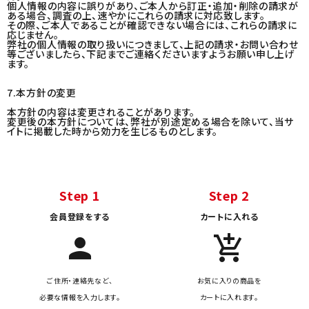
個人情報の内容に誤りがあり、ご本人から訂正・追加・削除の請求が
ある場合、調査の上、速やかにこれらの請求に対応致します。
その際、ご本人であることが確認できない場合には、これらの請求に
応じません。
弊社の個人情報の取り扱いにつきまして、上記の請求・お問い合わせ
等ございましたら、下記までご連絡くださいますようお願い申し上げ
ます。
7.本方針の変更
本方針の内容は変更されることがあります。
変更後の本方針については、弊社が別途定める場合を除いて、当サ
イトに掲載した時から効力を生じるものとします。
Step 1
Step 2
会員登録をする
カートに入れる
person
add_shopping_cart
ご住所・連絡先など、
お気に入りの商品を
必要な情報を入力します。
カートに入れます。