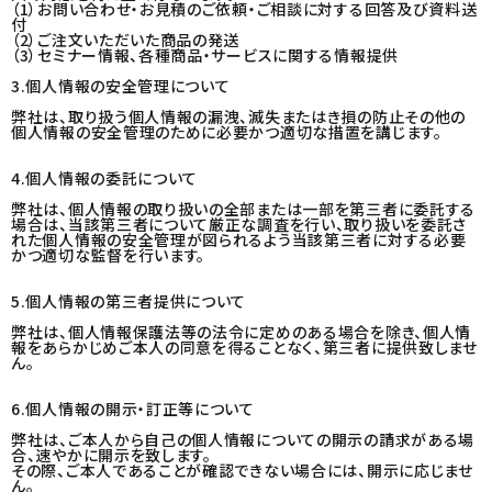
（1）お問い合わせ・お見積のご依頼・ご相談に対する回答及び資料送
付
（2）ご注文いただいた商品の発送
（3）セミナー情報、各種商品・サービスに関する情報提供
3.個人情報の安全管理について
弊社は、取り扱う個人情報の漏洩、滅失またはき損の防止その他の
個人情報の安全管理のために必要かつ適切な措置を講じます。
4.個人情報の委託について
弊社は、個人情報の取り扱いの全部または一部を第三者に委託する
場合は、当該第三者について厳正な調査を行い、取り扱いを委託さ
れた個人情報の安全管理が図られるよう当該第三者に対する必要
かつ適切な監督を行います。
5.個人情報の第三者提供について
弊社は、個人情報保護法等の法令に定めのある場合を除き、個人情
報をあらかじめご本人の同意を得ることなく、第三者に提供致しませ
ん。
6.個人情報の開示・訂正等について
弊社は、ご本人から自己の個人情報についての開示の請求がある場
合、速やかに開示を致します。
その際、ご本人であることが確認できない場合には、開示に応じませ
ん。