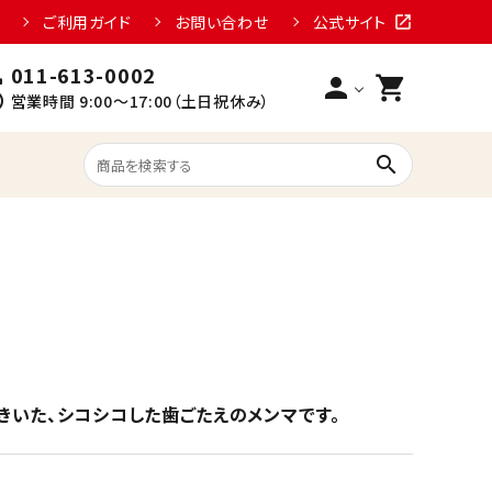
ご利用ガイド
お問い合わせ
公式サイト
open_in_new
011-613-0002
l
person
shopping_cart
le
営業時間 9:00〜17:00（土日祝休み）
search
いた、シコシコした歯ごたえのメンマです。