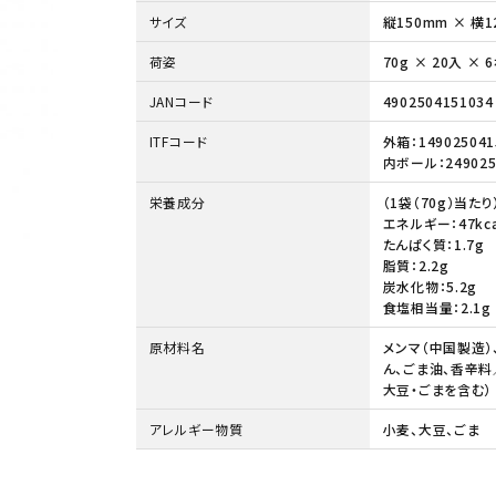
サイズ
縦150mm × 横1
荷姿
70g × 20入 ×
JANコード
4902504151034
ITFコード
外箱：149025041
内ボール：249025
栄養成分
（1袋（70g）当たり
エネルギー：47kca
たんぱく質：1.7g
脂質：2.2g
炭水化物：5.2g
食塩相当量：2.1g
原材料名
メンマ（中国製造）
ん、ごま油、香辛料
大豆・ごまを含む）
アレルギー物質
小麦、大豆、ごま