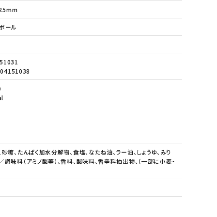
25mm
 6ボール
51031
04151038
）
l
、砂糖、たんぱく加水分解物、食塩、なたね油、ラー油、しょうゆ、みり
／調味料（アミノ酸等）、香料、酸味料、香辛料抽出物、（一部に小麦・