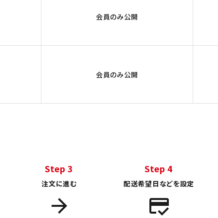
会員のみ公開
会員のみ公開
Step 3
Step 4
注文に進む
配送希望日などを設定
arrow_forward
credit_score