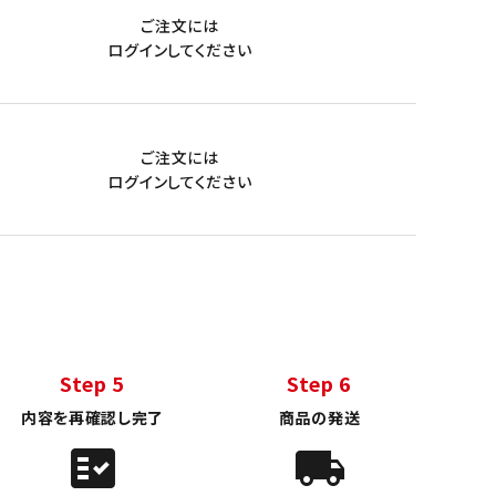
ご注文には
ログイン
してください
ご注文には
ログイン
してください
Step 5
Step 6
内容を再確認し完了
商品の発送
fact_check
local_shipping