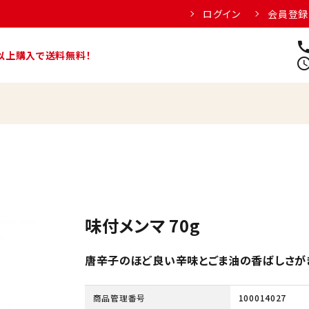
ログイン
会員登録
cal
円以上購入で送料無料！
schedu
味付メンマ 70g
唐辛子のほど良い辛味とごま油の香ばしさがき
商品管理番号
100014027