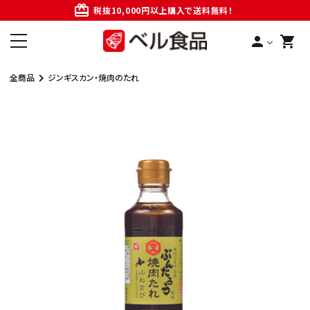
card_giftcard
税抜10,000円以上購入で送料無料！
person
shopping_cart
全商品
ジンギスカン・焼肉のたれ