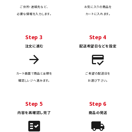
ご住所・連絡先など、
お気に入りの商品を
必要な情報を入力します。
カートに入れます。
Step 3
Step 4
注文に進む
配送希望日などを設定
arrow_forward
credit_score
カート画面で商品と金額を
ご希望の配送日を
確認しレジへ進みます。
お選び下さい。
Step 5
Step 6
内容を再確認し完了
商品の発送
fact_check
local_shipping