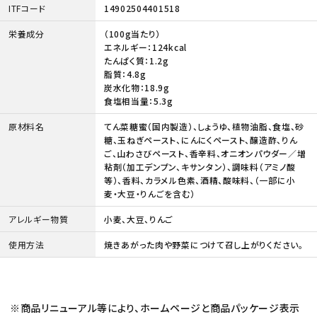
ITFコード
14902504401518
栄養成分
（100g当たり）
エネルギー：124kcal
たんぱく質：1.2g
脂質：4.8g
炭水化物：18.9g
食塩相当量：5.3g
原材料名
てん菜糖蜜（国内製造）、しょうゆ、植物油脂、食塩、砂
糖、玉ねぎペースト、にんにくペースト、醸造酢、りん
ご、山わさびペースト、香辛料、オニオンパウダー／増
粘剤（加工デンプン、キサンタン）、調味料（アミノ酸
等）、香料、カラメル色素、酒精、酸味料、（一部に小
麦・大豆・りんごを含む）
アレルギー物質
小麦、大豆、りんご
使用方法
焼きあがった肉や野菜につけて召し上がりください。
※商品リニューアル等により、ホームページと商品パッケージ表示