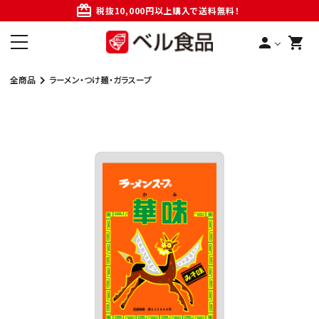
card_giftcard
税抜10,000円以上購入で送料無料！
person
shopping_cart
全商品
ラーメン・つけ麺・ガラスープ