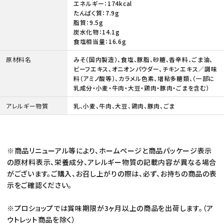
エネルギー：174kcal
たんぱく質：7.9g
脂質：9.5g
炭水化物：14.1g
食塩相当量：16.6g
原材料名
みそ（国内製造）、食塩、豚脂、砂糖、香辛料、ごま油、
ビーフエキス、オニオンパウダー、チキンエキス／調味
料（アミノ酸等）、カラメル色素、増粘多糖類、（一部に
乳成分・小麦・牛肉・大豆・鶏肉・豚肉・ごまを含む）
アレルギー物質
乳、小麦、牛肉、大豆、鶏肉、豚肉、ごま
※商品リニューアル等により、ホームページと商品パッケージ表示
の原材料表示、栄養成分、アレルギー物質の記載内容が異なる場合
がございます。ご購入、お召し上がりの際は、必ず、お持ちの商品の表
示をご確認ください。
※プロショップでは賞味期限が3ヶ月以上の商品を出荷します。（ア
ウトレット商品を除く）