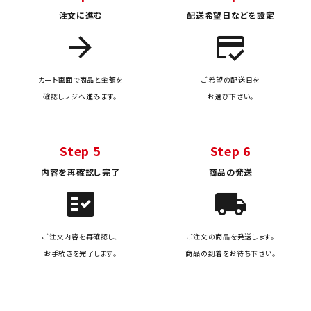
注文に進む
配送希望日などを設定
arrow_forward
credit_score
カート画面で商品と金額を
ご希望の配送日を
確認しレジへ進みます。
お選び下さい。
Step 5
Step 6
内容を再確認し完了
商品の発送
fact_check
local_shipping
ご注文内容を再確認し、
ご注文の商品を発送します。
お手続きを完了します。
商品の到着をお待ち下さい。