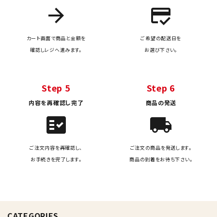
arrow_forward
credit_score
カート画面で商品と金額を
ご希望の配送日を
確認しレジへ進みます。
お選び下さい。
Step 5
Step 6
内容を再確認し完了
商品の発送
fact_check
local_shipping
ご注文内容を再確認し、
ご注文の商品を発送します。
お手続きを完了します。
商品の到着をお待ち下さい。
CATEGORIES