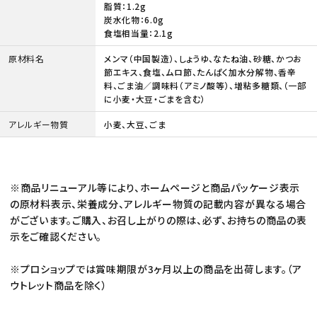
脂質：1.2g
炭水化物：6.0g
食塩相当量：2.1g
原材料名
メンマ（中国製造）、しょうゆ、なたね油、砂糖、かつお
節エキス、食塩、ムロ節、たんぱく加水分解物、香辛
料、ごま油／調味料（アミノ酸等）、増粘多糖類、（一部
に小麦・大豆・ごまを含む）
アレルギー物質
小麦、大豆、ごま
※商品リニューアル等により、ホームページと商品パッケージ表示
の原材料表示、栄養成分、アレルギー物質の記載内容が異なる場合
がございます。ご購入、お召し上がりの際は、必ず、お持ちの商品の表
示をご確認ください。
※プロショップでは賞味期限が3ヶ月以上の商品を出荷します。（ア
ウトレット商品を除く）