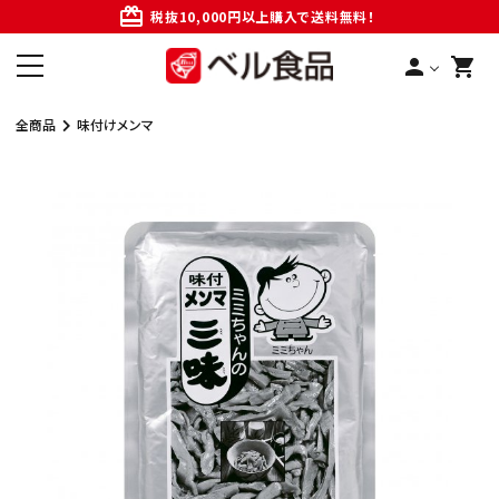
card_giftcard
税抜10,000円以上購入で送料無料！
person
shopping_cart
全商品
味付けメンマ