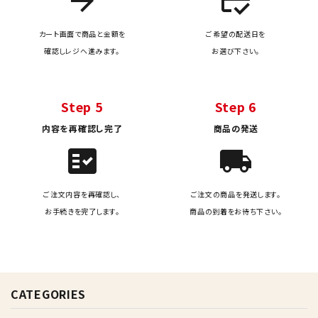
arrow_forward
credit_score
カート画面で商品と金額を
ご希望の配送日を
確認しレジへ進みます。
お選び下さい。
Step 5
Step 6
内容を再確認し完了
商品の発送
fact_check
local_shipping
ご注文内容を再確認し、
ご注文の商品を発送します。
お手続きを完了します。
商品の到着をお待ち下さい。
CATEGORIES