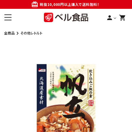
card_giftcard
税抜10,000円以上購入で送料無料！
person
shopping_cart
全商品
その他レトルト