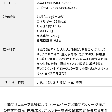
ITFコード
外箱：14902504152533
内ボール：24902504152530
栄養成分
（1袋（170g）当たり）
エネルギー：259kcal
たんぱく質：13.2g
脂質：12.1g
炭水化物：24.2g
食塩相当量：6.8g
原材料名
ほたて（国産）、にんじん、油揚げ、刻みこんぶ、しょう
ゆ、かつおエキス、還元水あめ、魚介エキス、植物油
脂、鶏脂、食塩、しいたけエキス、たんぱく加水分解物、
かつお節、鮭節／調味料（アミノ酸等）、増粘剤（加工
デンプン）、トレハロース、（一部に小麦・えび・さけ・さ
ば・大豆・鶏肉を含む）
アレルギー物質
小麦、えび、さけ、さば、大豆、鶏肉
※商品リニューアル等により、ホームページと商品パッケージ表示
の原材料表示、栄養成分、アレルギー物質の記載内容が異なる場合